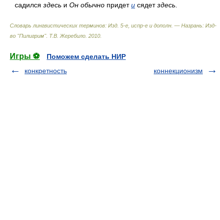
садился
здесь
и
Он обычно
придет
и
сядет
здесь
.
Словарь лингвистических терминов: Изд. 5-е, испр-е и дополн. — Назрань: Изд-
во "Пилигрим"
.
Т.В. Жеребило
.
2010
.
Игры ⚽
Поможем сделать НИР
конкретность
коннекционизм