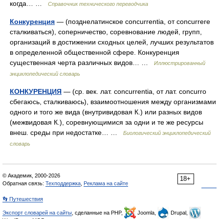
когда… …
Справочник технического переводчика
Конкуренция
— (позднелатинское concurrentia, от concurrere
сталкиваться), соперничество, соревнование людей, групп,
организаций в достижении сходных целей, лучших результатов
в определенной общественной сфере. Конкуренция
существенная черта различных видов… …
Иллюстрированный
энциклопедический словарь
КОНКУРЕНЦИЯ
— (ср. век. лат. concurrentia, от лат. concurro
сбегаюсь, сталкиваюсь), взаимоотношения между организмами
одного и того же вида (внутривидовая К.) или разных видов
(межвидовая К.), соревнующимися за одни и те же ресурсы
внеш. среды при недостатке… …
Биологический энциклопедический
словарь
© Академик, 2000-2026
18+
Обратная связь:
Техподдержка
,
Реклама на сайте
👣 Путешествия
Экспорт словарей на сайты
, сделанные на PHP,
Joomla,
Drupal,